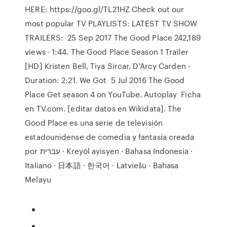
HERE: https://goo.gl/TL21HZ Check out our
most popular TV PLAYLISTS: LATEST TV SHOW
TRAILERS: 25 Sep 2017 The Good Place 242,189
views · 1:44. The Good Place Season 1 Trailer
[HD] Kristen Bell, Tiya Sircar, D'Arcy Carden -
Duration: 2:21. We Got 5 Jul 2016 The Good
Place Get season 4 on YouTube. Autoplay Ficha
en TV.com. [editar datos en Wikidata]. The
Good Place es una serie de televisión
estadounidense de comedia y fantasía creada
por עברית · Kreyòl ayisyen · Bahasa Indonesia ·
Italiano · 日本語 · 한국어 · Latviešu · Bahasa
Melayu