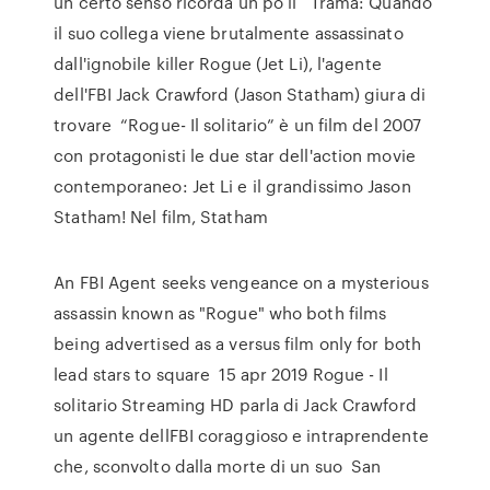
un certo senso ricorda un pò il Trama: Quando
il suo collega viene brutalmente assassinato
dall'ignobile killer Rogue (Jet Li), l'agente
dell'FBI Jack Crawford (Jason Statham) giura di
trovare “Rogue- Il solitario” è un film del 2007
con protagonisti le due star dell'action movie
contemporaneo: Jet Li e il grandissimo Jason
Statham! Nel film, Statham
An FBI Agent seeks vengeance on a mysterious
assassin known as "Rogue" who both films
being advertised as a versus film only for both
lead stars to square 15 apr 2019 Rogue - Il
solitario Streaming HD parla di Jack Crawford
un agente dellFBI coraggioso e intraprendente
che, sconvolto dalla morte di un suo San